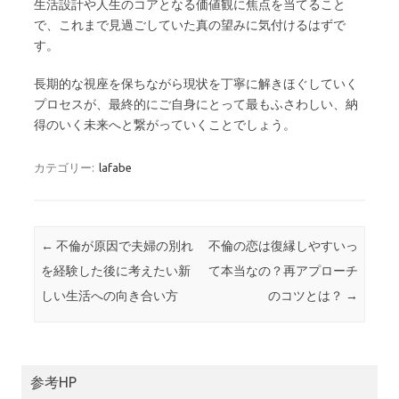
生活設計や人生のコアとなる価値観に焦点を当てること
で、これまで見過ごしていた真の望みに気付けるはずで
す。
長期的な視座を保ちながら現状を丁寧に解きほぐしていく
プロセスが、最終的にご自身にとって最もふさわしい、納
得のいく未来へと繋がっていくことでしょう。
カテゴリー:
lafabe
投稿ナビゲーション
←
不倫が原因で夫婦の別れ
不倫の恋は復縁しやすいっ
を経験した後に考えたい新
て本当なの？再アプローチ
しい生活への向き合い方
のコツとは？
→
参考HP