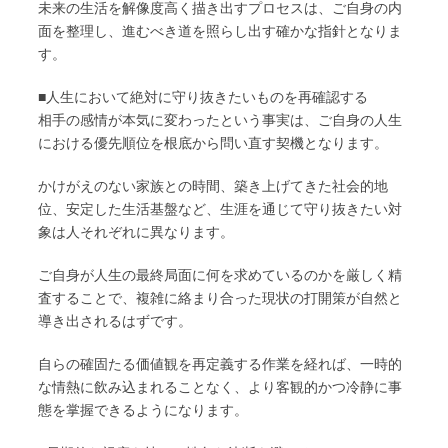
未来の生活を解像度高く描き出すプロセスは、ご自身の内
面を整理し、進むべき道を照らし出す確かな指針となりま
す。
■人生において絶対に守り抜きたいものを再確認する
相手の感情が本気に変わったという事実は、ご自身の人生
における優先順位を根底から問い直す契機となります。
かけがえのない家族との時間、築き上げてきた社会的地
位、安定した生活基盤など、生涯を通じて守り抜きたい対
象は人それぞれに異なります。
ご自身が人生の最終局面に何を求めているのかを厳しく精
査することで、複雑に絡まり合った現状の打開策が自然と
導き出されるはずです。
自らの確固たる価値観を再定義する作業を経れば、一時的
な情熱に飲み込まれることなく、より客観的かつ冷静に事
態を掌握できるようになります。