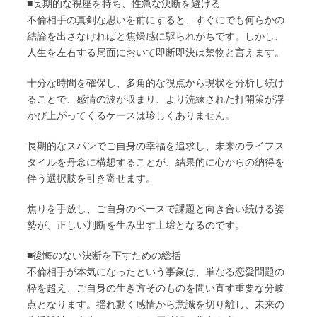
■長期的な視座を持ち、性急な決断を避ける
不倫相手の真剣な思いを前にすると、すぐにでも何らかの
結論を出さなければと焦燥感に駆られがちです。しかし、
人生を左右する局面において即断即決は禁物と言えます。
十分な時間を確保し、多角的な視点から現状を分析し続け
ることで、感情の波が収まり、より洗練された打開策が浮
かび上がってくるケースは珍しくありません。
長期的なスパンでご自身の幸福を追求し、未来のライフス
タイルを丹念に構想することが、結果的に心からの納得を
伴う選択肢を引き寄せます。
焦りを手放し、ご自身のペースで課題と向き合い続ける姿
勢が、正しい判断を生み出す土壌となるのです。
■後悔のない決断を下すための総括
不倫相手が本気になったという事象は、単なる恋愛問題の
枠を超え、ご自身の生き方そのものを問い直す重要な分岐
点となります。揺れ動く感情から意識を切り離し、未来の