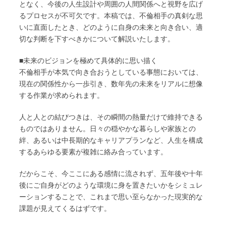
となく、今後の人生設計や周囲の人間関係へと視野を広げ
るプロセスが不可欠です。本稿では、不倫相手の真剣な思
いに直面したとき、どのように自身の未来と向き合い、適
切な判断を下すべきかについて解説いたします。
■未来のビジョンを極めて具体的に思い描く
不倫相手が本気で向き合おうとしている事態においては、
現在の関係性から一歩引き、数年先の未来をリアルに想像
する作業が求められます。
人と人との結びつきは、その瞬間の熱量だけで維持できる
ものではありません。日々の穏やかな暮らしや家族との
絆、あるいは中長期的なキャリアプランなど、人生を構成
するあらゆる要素が複雑に絡み合っています。
だからこそ、今ここにある感情に流されず、五年後や十年
後にご自身がどのような環境に身を置きたいかをシミュレ
ーションすることで、これまで思い至らなかった現実的な
課題が見えてくるはずです。