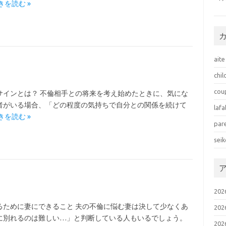
きを読む »
aite
chil
cou
サインとは？ 不倫相手との将来を考え始めたときに、気にな
者がいる場合、「どの程度の気持ちで自分との関係を続けて
laf
きを読む »
par
seik
20
るために妻にできること 夫の不倫に悩む妻は決して少なくあ
20
に別れるのは難しい…」と判断している人もいるでしょう。
20