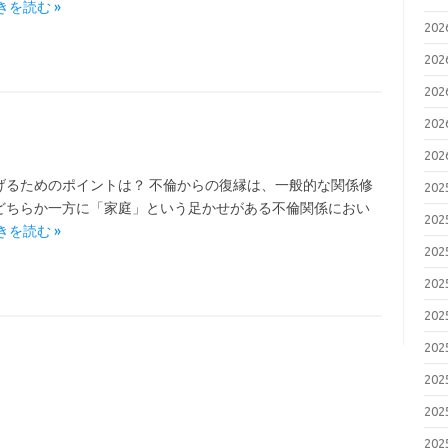
きを読む »
20
20
20
20
20
げるためのポイントは？ 不倫からの復縁は、一般的な関係修
20
どちらか一方に「家庭」という足かせがある不倫関係におい
20
きを読む »
20
20
20
20
20
20
20