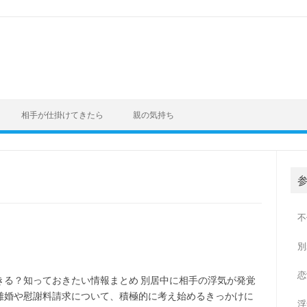
相手が仕掛けてきたら
親の気持ち
参
不
別
恋
きる？知っておきたい情報まとめ 別居中に相手の浮気が発覚
離婚や慰謝料請求について、積極的に考え始めるきっかけに
浮