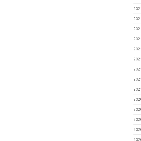
20
20
20
20
20
20
20
20
20
20
20
20
20
20