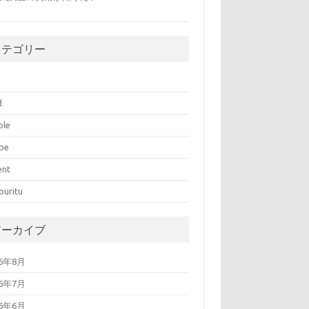
カテゴリー
d
ple
abe
ent
ouritu
アーカイブ
26年8月
26年7月
26年6月